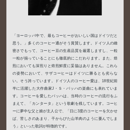
「ヨーロッパ中で、最もコーヒーがおいしい国はドイツだと
思う。」多くのコーヒー通がそう賞賛します。ドイツ人の緻
密さでもって、コーヒー豆の生産品質を厳選しますし、一粒
一粒が揃っていることにも徹底的にこだわります。また、焙
煎においても深煎りと焙煎鮮度に妥協はありません。これら
の姿勢において、サザコーヒーはドイツに勝るとも劣らな
い。そう誇っています。ドイツ人のコーヒー愛は、18世紀前
半に活躍した大作曲家J・Ｓ・バッハの楽曲にも表れていま
す。コーヒーを愛したバッハは、当時のコーヒーの流行をふ
まえて、「カンタータ」という歌劇を残しています。コーヒ
ーに夢中な父と娘が主人公で、「日に3度のコーヒーを欠かせ
ば、苦しさのあまり、干からびた山羊肉のように萎んでしま
う」といった歌詞が特徴的です。