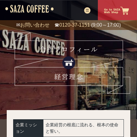
✉
お問い合わせ
☎
0120-37-1151
(9:00～17:00)
企業ミッシ
企業経営の根底に流れる、根本の使命
ョン
と誓い。