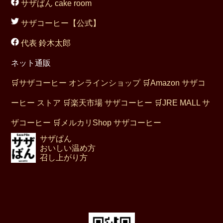
サザぱん cake room
サザコーヒー【公式】
代表 鈴木太郎
ネット通販
🛒
サザコーヒー オンラインショップ
🛒
Amazon サザコ
ーヒー ストア
🛒
楽天市場 サザコーヒー
🛒
JRE MALL サ
ザコーヒー
🛒
メルカリShop サザコーヒー
サザぱん
おいしい温め方
召し上がり方